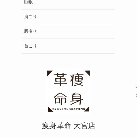
睡眠
肩こり
脚痩せ
首こり
痩身革命 大宮店